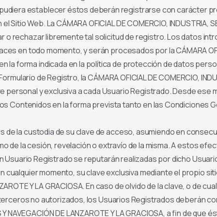
era establecer éstos deberán registrarse con carácter previ
en el Sitio Web. La CÁMARA OFICIAL DE COMERCIO, INDUSTRIA
 rechazar libremente tal solicitud de registro. Los datos intr
eraces en todo momento, y serán procesados por la CÁMARA O
 forma indicada en la política de protección de datos person
 el Formulario de Registro, la CÁMARA OFICIAL DE COMERCIO, I
 personal y exclusiva a cada Usuario Registrado. Desde ese 
los Contenidos en la forma prevista tanto en las Condiciones G
 de la custodia de su clave de acceso, asumiendo en consecue
o de la cesión, revelación o extravío de la misma. A estos efec
 un Usuario Registrado se reputarán realizadas por dicho Usuar
en cualquier momento, su clave exclusiva mediante el propio s
OTE Y LA GRACIOSA. En caso de olvido de la clave, o de cual
de terceros no autorizados, los Usuarios Registrados deberán 
 Y NAVEGACIÓN DE LANZAROTE Y LA GRACIOSA, a fin de que ést