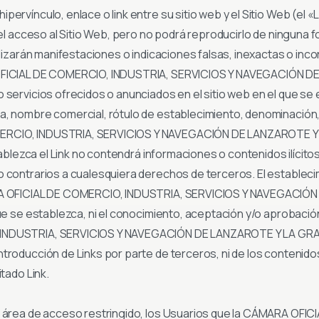
ervínculo, enlace o link entre su sitio web y el Sitio Web (el «
 el acceso al Sitio Web, pero no podrá reproducirlo de ninguna f
alizarán manifestaciones o indicaciones falsas, inexactas o inco
A OFICIAL DE COMERCIO, INDUSTRIA, SERVICIOS Y NAVEGACIÓN 
servicios ofrecidos o anunciados en el sitio web en el que se es
a, nombre comercial, rótulo de establecimiento, denominación, 
ERCIO, INDUSTRIA, SERVICIOS Y NAVEGACIÓN DE LANZAROTE Y L
stablezca el Link no contendrá informaciones o contenidos ilícit
o contrarios a cualesquiera derechos de terceros. El estableci
ARA OFICIAL DE COMERCIO, INDUSTRIA, SERVICIOS Y NAVEGACIÓ
que se establezca, ni el conocimiento, aceptación y/o aprobació
 INDUSTRIA, SERVICIOS Y NAVEGACIÓN DE LANZAROTE Y LA GRAC
troducción de Links por parte de terceros, ni de los contenidos
tado Link.
el área de acceso restringido, los Usuarios que la CÁMARA OF