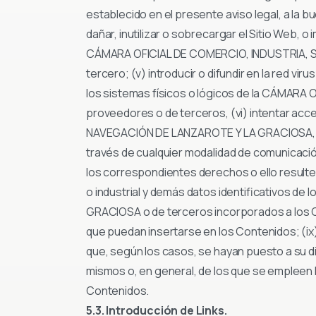
establecido en el presente aviso legal, a la b
dañar, inutilizar o sobrecargar el Sitio Web, o 
CÁMARA OFICIAL DE COMERCIO, INDUSTRIA, SE
tercero; (v) introducir o difundir en la red v
los sistemas físicos o lógicos de la CÁMA
proveedores o de terceros, (vi) intentar acc
NAVEGACIÓN DE LANZAROTE Y LA GRACIOSA, terce
través de cualquier modalidad de comunicación
los correspondientes derechos o ello resulte 
o industrial y demás datos identificativos
GRACIOSA o de terceros incorporados a los C
que puedan insertarse en los Contenidos; (ix
que, según los casos, se hayan puesto a su 
mismos o, en general, de los que se empleen h
Contenidos.
5.3. Introducción de Links.