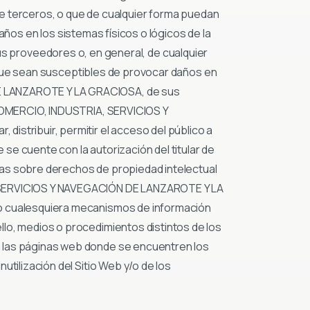
 de terceros, o que de cualquier forma puedan
daños en los sistemas físicos o lógicos de la
proveedores o, en general, de cualquier
os que sean susceptibles de provocar daños en
DE LANZAROTE Y LA GRACIOSA, de sus
E COMERCIO, INDUSTRIA, SERVICIOS Y
istribuir, permitir el acceso del público a
se cuente con la autorización del titular de
notas sobre derechos de propiedad intelectual
A, SERVICIOS Y NAVEGACIÓN DE LANZAROTE Y LA
 o cualesquiera mecanismos de información
lo, medios o procedimientos distintos de los
n las páginas web donde se encuentren los
tilización del Sitio Web y/o de los