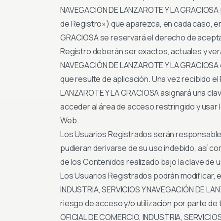
NAVEGACIÓN DE LANZAROTE Y LA GRACIOSA pudi
de Registro») que aparezca, en cada caso, 
GRACIOSA se reservará el derecho de aceptar o
Registro deberán ser exactos, actuales y v
NAVEGACIÓN DE LANZAROTE Y LA GRACIOSA en la
que resulte de aplicación. Una vez recibido
LANZAROTE Y LA GRACIOSA asignará una clave
acceder al área de acceso restringido y usar 
Web.
Los Usuarios Registrados serán responsables
pudieran derivarse de su uso indebido, así com
de los Contenidos realizado bajo la clave de
Los Usuarios Registrados podrán modificar, 
INDUSTRIA, SERVICIOS Y NAVEGACIÓN DE LANZAR
riesgo de acceso y/o utilización por parte 
OFICIAL DE COMERCIO, INDUSTRIA, SERVICIOS