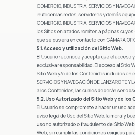
COMERCIO, INDUSTRIA, SERVICIOS Y NAVEGACI
inutilicen las redes, servidores y demás equ
COMERCIO, INDUSTRIA, SERVICIOS Y NAVEGACIÓ
los Sitios enlazados remiten a páginas cuyos c
que se pusiera en contacto con CÁMARA OF
5.1. Acceso y utilización del Sitio Web.
El Usuario reconoce y acepta que el acceso y 
exclusiva responsabilidad. El acceso al Sitio 
Sitio Web y/o de los Contenidos incluidos en
SERVICIOS Y NAVEGACIÓN DE LANZAROTE Y LA GR
a los Contenidos, las cuales deberán ser obs
5.2. Uso Autorizado del Sitio Web y de los
El Usuario se compromete a hacer un uso adecu
aviso legal de Uso del Sitio Web, la moral y 
uso no autorizado o fraudulento del Sitio Web 
Web, sin cumplir las condiciones exigidas para d