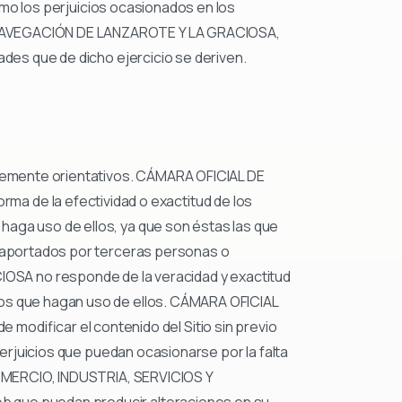
como los perjuicios ocasionados en los
Y NAVEGACIÓN DE LANZAROTE Y LA GRACIOSA,
ades que de dicho ejercicio se deriven.
lemente orientativos. CÁMARA OFICIAL DE
 de la efectividad o exactitud de los
haga uso de ellos, ya que son éstas las que
s aportados por terceras personas o
A no responde de la veracidad y exactitud
ios que hagan uso de ellos. CÁMARA OFICIAL
dificar el contenido del Sitio sin previo
perjuicios que puedan ocasionarse por la falta
 COMERCIO, INDUSTRIA, SERVICIOS Y
b que puedan producir alteraciones en su