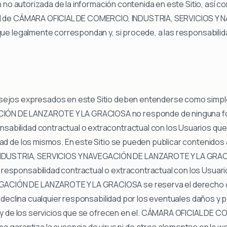
ión no autorizada de la información contenida en este Sitio, así 
trial de CÁMARA OFICIAL DE COMERCIO, INDUSTRIA, SERVICIOS 
 que legalmente correspondan y, si procede, a las responsabilid
onsejos expresados en este Sitio deben entenderse como simp
N DE LANZAROTE Y LA GRACIOSA no responde de ninguna forma
abilidad contractual o extracontractual con los Usuarios que 
idad de los mismos. En este Sitio se pueden publicar contenido
DUSTRIA, SERVICIOS Y NAVEGACIÓN DE LANZAROTE Y LA GRACIOS
 responsabilidad contractual o extracontractual con los Usuar
CIÓN DE LANZAROTE Y LA GRACIOSA se reserva el derecho de mo
o, declina cualquier responsabilidad por los eventuales daños y 
tio y de los servicios que se ofrecen en el. CÁMARA OFICIAL DE
rantiza la ausencia de virus ni de otros elementos en la we