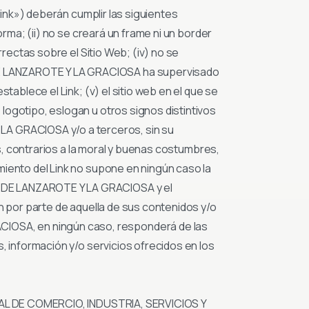
Link») deberán cumplir las siguientes
orma; (ii) no se creará un frame ni un border
rrectas sobre el Sitio Web; (iv) no se
DE LANZAROTE Y LA GRACIOSA ha supervisado
tablece el Link; (v) el sitio web en el que se
logotipo, eslogan u otros signos distintivos
A GRACIOSA y/o a terceros, sin su
os, contrarios a la moral y buenas costumbres,
miento del Link no supone en ningún caso la
N DE LANZAROTE Y LA GRACIOSA y el
n por parte de aquella de sus contenidos y/o
IOSA, en ningún caso, responderá de las
, información y/o servicios ofrecidos en los
ICIAL DE COMERCIO, INDUSTRIA, SERVICIOS Y