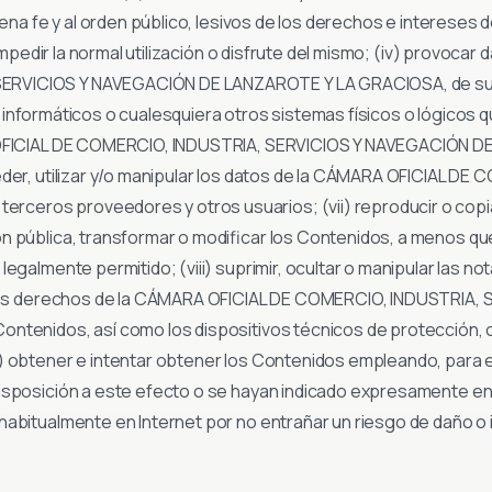
uena fe y al orden público, lesivos de los derechos e intereses
impedir la normal utilización o disfrute del mismo; (iv) provocar 
RVICIOS Y NAVEGACIÓN DE LANZAROTE Y LA GRACIOSA, de sus 
irus informáticos o cualesquiera otros sistemas físicos o lógic
RA OFICIAL DE COMERCIO, INDUSTRIA, SERVICIOS Y NAVEGACIÓN 
eder, utilizar y/o manipular los datos de la CÁMARA OFICIAL D
ros proveedores y otros usuarios; (vii) reproducir o copiar, d
 pública, transformar o modificar los Contenidos, a menos que 
legalmente permitido; (viii) suprimir, ocultar o manipular las 
 de los derechos de la CÁMARA OFICIAL DE COMERCIO, INDUSTRI
ontenidos, así como los dispositivos técnicos de protección,
) obtener e intentar obtener los Contenidos empleando, para el
disposición a este efecto o se hayan indicado expresamente e
abitualmente en Internet por no entrañar un riesgo de daño o inu