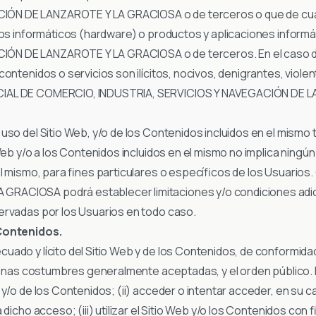
ÓN DE LANZAROTE Y LA GRACIOSA o de terceros o que de cual
ipos informáticos (hardware) o productos y aplicaciones infor
N DE LANZAROTE Y LA GRACIOSA o de terceros. En el caso de 
ontenidos o servicios son ilícitos, nocivos, denigrantes, viole
ICIAL DE COMERCIO, INDUSTRIA, SERVICIOS Y NAVEGACIÓN DE 
uso del Sitio Web, y/o de los Contenidos incluidos en el mismo 
Web y/o a los Contenidos incluidos en el mismo no implica ningún
 el mismo, para fines particulares o específicos de los Usuar
ACIOSA podrá establecer limitaciones y/o condiciones adicion
ervadas por los Usuarios en todo caso.
 Contenidos.
ado y lícito del Sitio Web y de los Contenidos, de conformidad 
buenas costumbres generalmente aceptadas, y el orden público.
y/o de los Contenidos; (ii) acceder o intentar acceder, en su ca
icho acceso; (iii) utilizar el Sitio Web y/o los Contenidos con fin