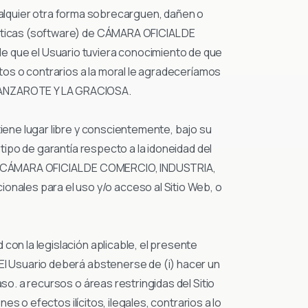
quier otra forma sobrecarguen, dañen o
máticas (software) de CÁMARA OFICIAL DE
que el Usuario tuviera conocimiento de que
ntos o contrarios a la moral le agradeceríamos
LANZAROTE Y LA GRACIOSA.
tiene lugar libre y conscientemente, bajo su
 tipo de garantía respecto a la idoneidad del
ios. CÁMARA OFICIAL DE COMERCIO, INDUSTRIA,
ales para el uso y/o acceso al Sitio Web, o
con la legislación aplicable, el presente
 El Usuario deberá abstenerse de (i) hacer un
so. a recursos o áreas restringidas del Sitio
es o efectos ilícitos, ilegales, contrarios a lo