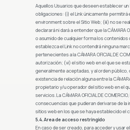
Aquellos Usuarios que deseen establecer un hip
obligaciones: (i) el Link únicamente permitirá
environment sobre el Sitio Web; (iii) no se re
declarará ni dará a entender que la CÁMAR
o asumido de cualquier forma los contenidos o 
establezca el Link no contendrá ninguna marc
pertenecientes a la CÁMARA OFICIAL DE COM
autorización; (vi) el sitio web en el que se e
generalmente aceptadas, y al orden público, 
existencia de relación alguna entre la CÁM
propietario y/u operador del sitio web en el 
servicios. La CÁMARA OFICIAL DE COMERCIO,
consecuencias que pudieran derivarse de la in
sitios web en los que se haya establecido el ci
5.4. Area de acceso restringido
En caso de ser creado, para acceder y usar 