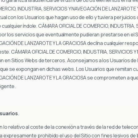
MERCIO, INDUSTRIA, SERVICIOS Y NAVEGACIÓN DE LANZAROTE Y 
al con los Usuarios que hagan uso de ello y tuviera perjuicios
de cualquier índole. CÁMARA OFICIAL DE COMERCIO, INDUSTRI
or los servicios que eventualmente pudieran prestarse en el 
CIÓN DE LANZAROTE Y LA GRACIOSA declina cualquier responsa
on este. CÁMARA OFICIAL DE COMERCIO, INDUSTRIA, SERVICIO
sión en Sitios Webs de terceros. Aconsejamos a los Usuarios de
s que se expongan en dichas webs. Los Usuarios que remitan cu
GACIÓN DE LANZAROTE Y LA GRACIOSA se comprometen a que la
vigente.
usuarios
.
en lo relativo al coste de la conexión a través de la red de tel
 expresamente prohibido el uso del Sitio con fines lesivos d