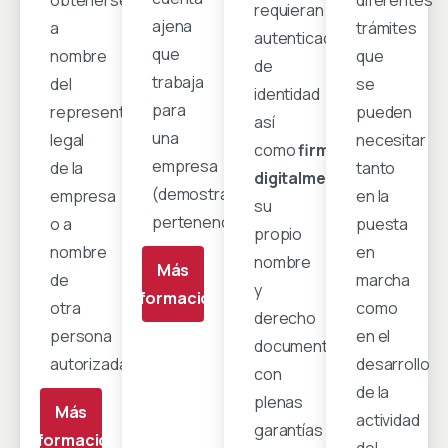
obtenerse
diferentes
requieran
ajena
a
trámites
autenticación
que
nombre
que
de
trabaja
del
se
identidad
para
representante
pueden
así
una
legal
necesitar
como
firmar
empresa
de la
tanto
digitalmente
en
(demostrar
empresa
en la
su
pertenencia)
o a
puesta
propio
nombre
en
nombre
Más
de
marcha
y
información
otra
como
derecho
persona
en el
documentos
autorizada.
desarrollo
con
de la
plenas
Más
actividad
garantías
información