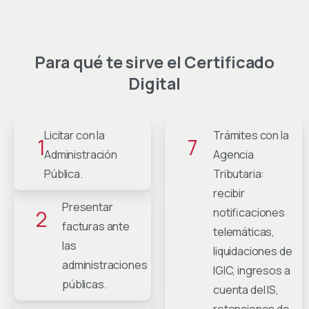
Para
qué
te
sirve
el
Certificado
Digital
Licitar con la
Trámites con la
1
7
Administración
Agencia
Pública.
Tributaria:
recibir
Presentar
2
notificaciones
facturas ante
telemáticas,
las
liquidaciones de
administraciones
IGIC, ingresos a
públicas.
cuenta del IS,