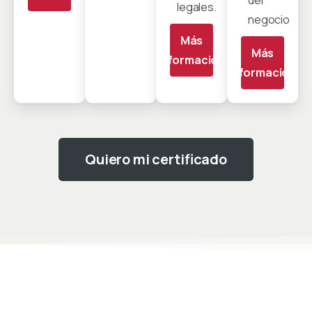
del
legales.
negocio
Más
Más
información
información
Quiero mi certificado