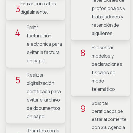
retenciones de
Firmar contratos
3
profesionales y
digitalmente.
trabajadores y
retención de
Emitir
4
alquileres
facturación
electrónica para
Presentar
8
evitar la factura
modelos y
en papel.
declaraciones
fiscales de
Realizar
5
modo
digitalización
telemático
certificada para
evitar el archivo
Solicitar
9
de documentos
certificados de
en papel
estar al corriente
con SS, Agencia
Trámites con la