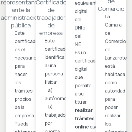
de
representante
Certificado
equivalente
Comercio
ante la
de
digital
administración
trabajador
La
del
pública
de
Cámara
DNI o
empresa
Este
de
del
Este
certificado
Comercio
NIE.
certificado
es el
de
Es un
identifica
necesario
Lanzarote
certificado
a una
para
está
digital
persona
hacer
habilitada
que
física:
los
como
permite
a)
trámites
autoridad
a su
autónomo
propios
para
titular
b)
de la
poder
realizar
trabajador
empresa.
realizar
trámites
por
Puede
los
online
que
cuenta