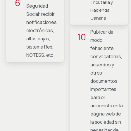
6
Tributaria y
Seguridad
Hacienda
Social: recibir
Canaria
notificaciones
electrónicas,
Publicar de
10
altas bajas,
modo
sistema Red,
fehaciente
NOTESS, etc
convocatorias,
acuerdos y
otros
documentos
importantes
para el
accionista en la
página web de
la sociedad sin
necesidad de