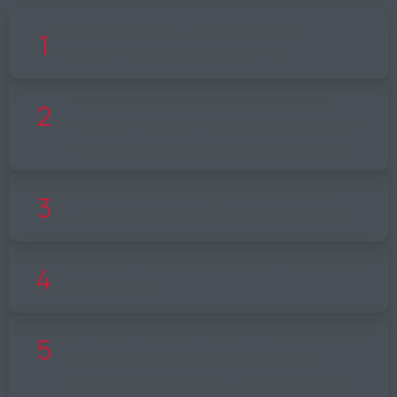
Evitar pérdidas de tiempo derivadas de
1
desplazamientos, esperas o errores.
Ahorro de costes en transportes, papel,
2
mensajería, etc, lo que resulta especialmente
interesante en un territorio como Canarias.
Disponibilidad de trabajar desde cualquier
3
ordenador sin necesidad de presencia física.
Inmediatez en las operaciones o en la obtención
4
de información.
Aprovechar hasta el último día del plazo, a las
5
00:00 horas, para la presentación de la
documentación desde su oficina o domicilio.