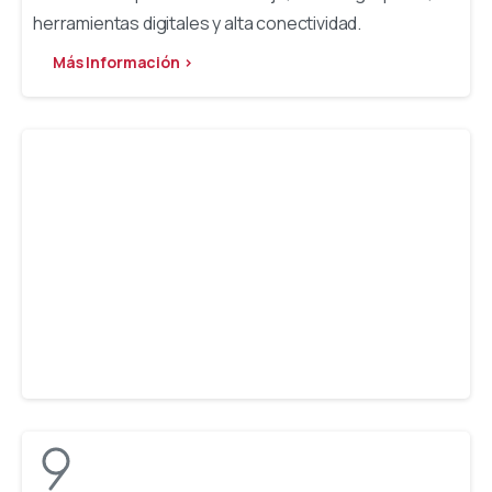
herramientas digitales y alta conectividad.
Más Información >
Creación de Empresas
Te asesoramos y te acompañamos en la puesta en
marcha de tu negocio a través de las distintas fases
del itinerario emprendedor.
Más Información >