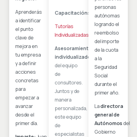
personas
Aprenderás
Capacitación:
autónomas
a identificar
logrando el
Tutorías
el punto
reembolso
Individualizadas
clave de
del importe
mejora en
Asesoramiento
de la cuota
tu empresa
individualizado
a la
y a definir
del equipo
Seguridad
acciones
de
Social
concretas
consultores.
durante el
para
Juntos y de
primer año.
empezar a
manera
avanzar
La
directora
personalizada,
desde el
general de
este equipo
primer día.
Autónomos
del
de
Gobierno
especialistas
Imparte:
Juan