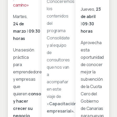
Conoceremos
camino»
los
Jueves,
23
contenidos
Martes,
de abril
del
24 de
|
09:30
programa
marzo
|
09:30
horas
Consolídate
horas
Aprovecha
y al equipo
Una sesión
esta
de
práctica
oportunidad
consultores
para
de conocer
que nos van
emprendedores
mejor la
a
y empresas
subvención
acompañar
que
de la Cuota
en este
quieren
consolidar
Cero del
viaje de
y hacer
Gobierno
«
Capacitación
crecer su
de Canarias
empresarial».
negocio
.
para nuevas