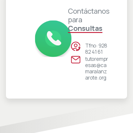
Contáctanos
para
Consultas
Tfno: 928
82 41 61
tutorempr
esas@ca
maralanz
arote.org