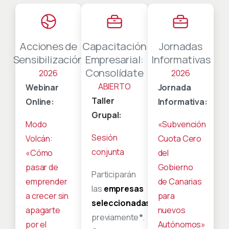
Acciones de
Capacitación
Jornadas
Sensibilización
Empresarial:
Informativas
Consolídate
2026
2026
ABIERTO
Webinar
Jornada
Taller
Online:
Informativa:
Grupal:
Modo
«Subvención
Sesión
Volcán:
Cuota Cero
conjunta
«Cómo
del
pasar de
Gobierno
Participarán
emprender
de Canarias
las
empresas
a crecer sin
para
seleccionadas
apagarte
nuevos
previamente
*
.
por el
Autónomos»