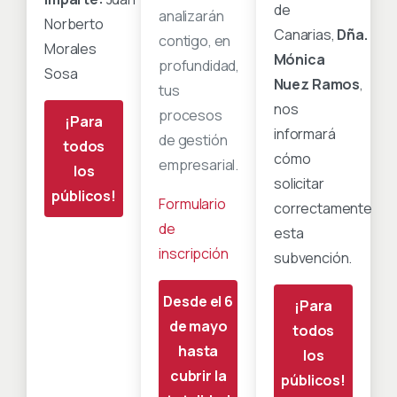
de
analizarán
Norberto
Canarias,
Dña.
contigo, en
Morales
Mónica
profundidad,
Sosa
Nuez
Ramos
,
tus
nos
procesos
¡Para
informará
de gestión
todos
cómo
empresarial.
los
solicitar
públicos!
Formulario
correctamente
de
esta
inscripción
subvención.
Desde el 6
¡Para
de mayo
todos
hasta
los
cubrir la
públicos!