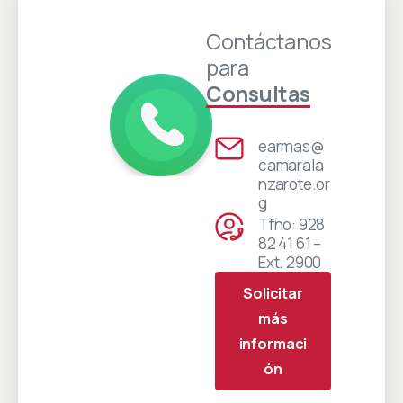
Contáctanos
para
Consultas
earmas@
camarala
nzarote.or
g
Tfno: 928
82 41 61 –
Ext. 2900
Solicitar
más
informaci
ón