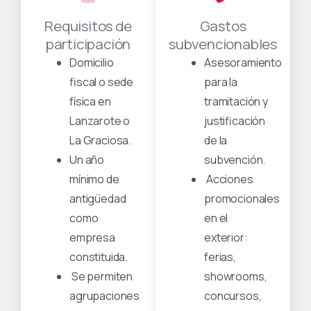
Requisitos de
Gastos
participación
subvencionables
Domicilio
Asesoramiento
fiscal o sede
para la
física en
tramitación y
Lanzarote o
justificación
La Graciosa.
de la
Un año
subvención.
mínimo de
Acciones
antigüedad
promocionales
como
en el
empresa
exterior:
constituida.
ferias,
Se permiten
showrooms,
agrupaciones
concursos,