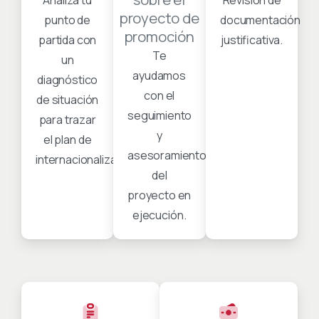
Analiza tu
Revisión de
proyecto de
punto de
documentación
promoción
partida con
justificativa.
Te
un
ayudamos
diagnóstico
con el
de situación
seguimiento
para trazar
y
el plan de
asesoramiento
internacionalización.
del
proyecto en
ejecución.