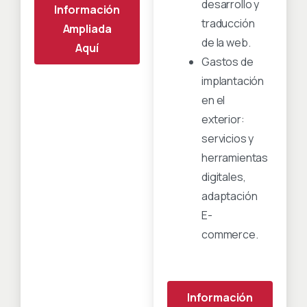
desarrollo y
Información
traducción
Ampliada
de la web.
Aquí
Gastos de
implantación
en el
exterior:
servicios y
herramientas
digitales,
adaptación
E-
commerce.
Información