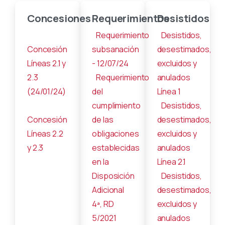
Concesiones
Requerimientos
Desistidos
Requerimiento
Desistidos,
Concesión
subsanación
desestimados,
Líneas 2.1 y
- 12/07/24
excluidos y
2.3
Requerimiento
anulados
(24/01/24)
del
Línea 1
cumplimiento
Desistidos,
Concesión
de las
desestimados,
Líneas 2.2
obligaciones
excluidos y
y 2.3
establecidas
anulados
en la
Línea 2.1
Disposición
Desistidos,
Adicional
desestimados,
4ª, RD
excluidos y
5/2021
anulados