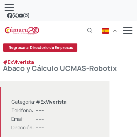
Regresar al Directorio de Empresas
#ExViverista
Ábaco
y
Cálculo
UCMAS-Robotix
Categoría:
#ExViverista
Teléfono:
------
Email:
------
Dirección:
------