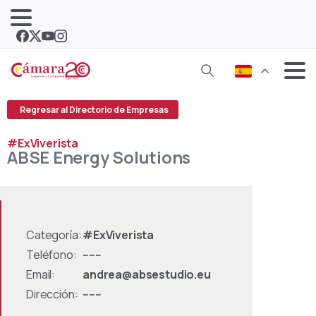
Regresar al Directorio de Empresas
#ExViverista
ABSE
Energy
Solutions
Categoría:
#ExViverista
Teléfono:
------
Email:
andrea@absestudio.eu
Dirección:
------