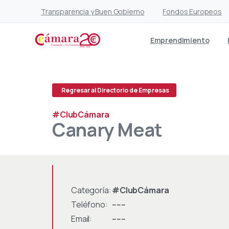
Transparencia y Buen Gobierno
Fondos Europeos
Emprendimiento
Regresar al Directorio de Empresas
#ClubCámara
Canary
Meat
Categoría:
#ClubCámara
Teléfono:
------
Email:
------