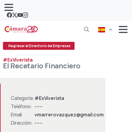
Regresar al Directorio de Empresas
#ExViverista
El
Recetario
Financiero
Categoría:
#ExViverista
Teléfono:
------
Email:
vmarrerovazquez@gmail.com
Dirección:
------