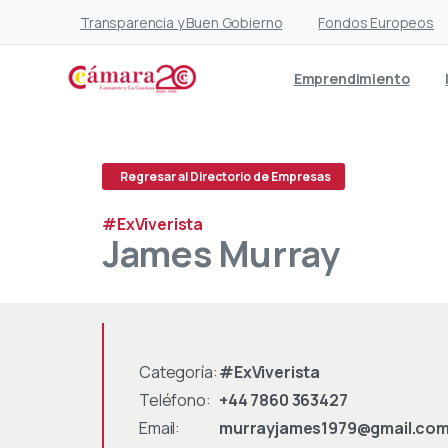
Transparencia y Buen Gobierno
Fondos Europeos
Emprendimiento
Regresar al Directorio de Empresas
#ExViverista
James
Murray
Categoría:
#ExViverista
Teléfono:
+44 7860 363427
Email:
murrayjames1979@gmail.co