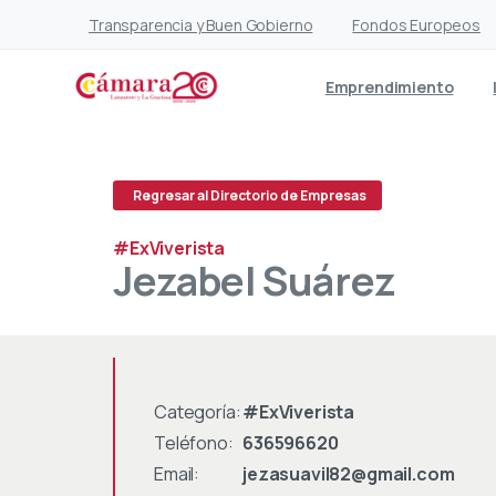
Transparencia y Buen Gobierno
Fondos Europeos
Emprendimiento
Regresar al Directorio de Empresas
#ExViverista
Jezabel
Suárez
Categoría:
#ExViverista
Teléfono:
636596620
Email:
jezasuavil82@gmail.com