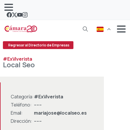
Regresar al Directorio de Empresas
#ExViverista
Local
Seo
Categoría:
#ExViverista
Teléfono:
------
Email:
mariajose@localseo.es
Dirección:
------