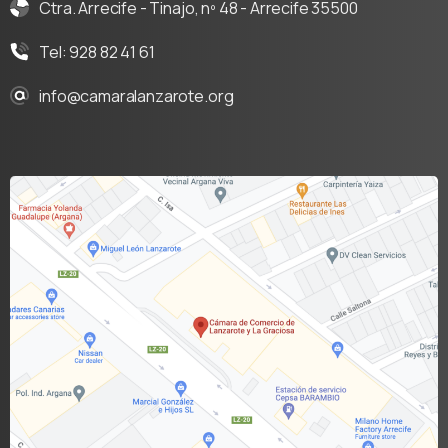
Ctra. Arrecife - Tinajo, nº 48 - Arrecife 35500
Tel: 928 82 41 61
info@camaralanzarote.org