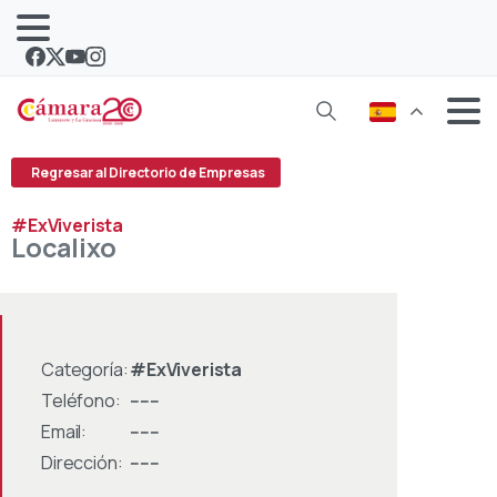
Regresar al Directorio de Empresas
#ExViverista
Localixo
Categoría:
#ExViverista
Teléfono:
------
Email:
------
Dirección:
------