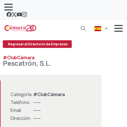
Regresar al Directorio de Empresas
#ClubCámara
Pescatrón,
S.L.
Categoría:
#ClubCámara
Teléfono:
------
Email:
------
Dirección:
------