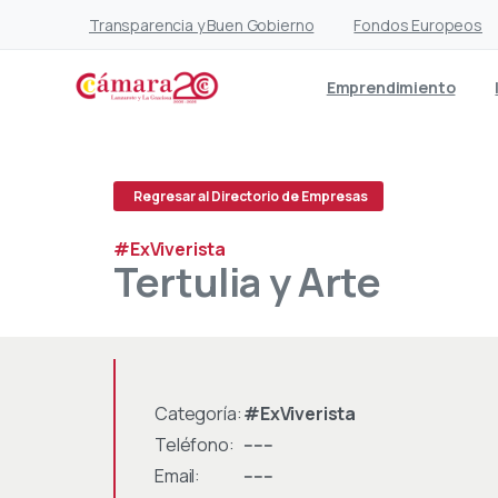
Transparencia y Buen Gobierno
Fondos Europeos
Emprendimiento
Regresar al Directorio de Empresas
#ExViverista
Tertulia
y
Arte
Categoría:
#ExViverista
Teléfono:
------
Email:
------