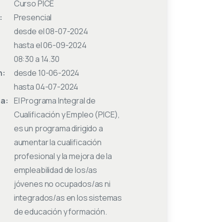
Curso PICE
:
Presencial
desde el 08-07-2024
hasta el 06-09-2024
08:30 a 14.30
n:
desde 10-06-2024
hasta 04-07-2024
 a:
El Programa Integral de
Cualificación y Empleo (PICE),
es un programa dirigido a
aumentar la cualificación
profesional y la mejora de la
empleabilidad de los/as
jóvenes no ocupados/as ni
integrados/as en los sistemas
de educación y formación.