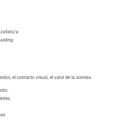
azafato/a
Casting
tos, el contacto visual, el valor de la sonrisa.
ento.
entes.
nes