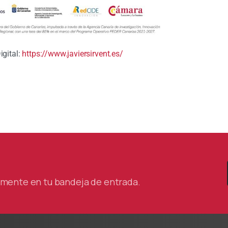
igital:
https://www.javiersirvent.es/
tamente en tu bandeja de entrada.