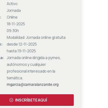
Activo
Jornada
:
Online
18-11-2025
09:30h
Modalidad: Jornada online gratuita
n:
desde 12-11-2025
hasta 19-11-2025
 a:
Jornada online dirigida a pymes,
autónomos y cualquier
profesional interesado en la
temática.
:
mgarcia@camaralanzarote.org
INSCRÍBETE AQUÍ