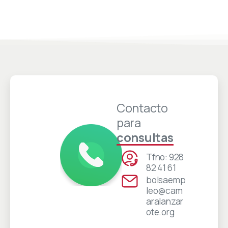
Contacto
para
consultas
Tfno: 928
82 41 61
bolsaemp
leo@cam
aralanzar
ote.org