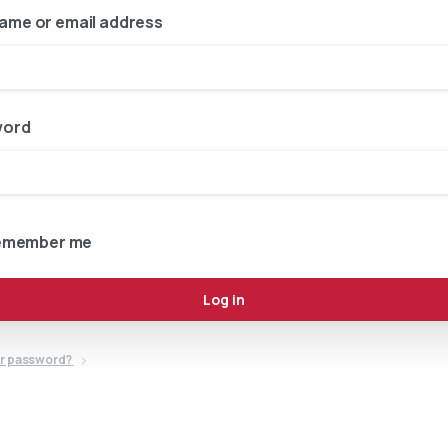
ame or email address
word
emember me
Log in
ur password?