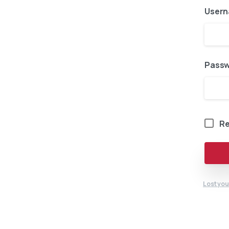
Usern
Pass
R
Lost yo