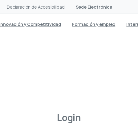
Declaración de Accesibilidad
Sede Electrónica
Innovación y Competitividad
Formación y empleo
Inter
My
account
Home
My account
Login