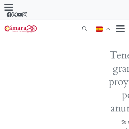
Ten
gra
proy
p
anun
Se 