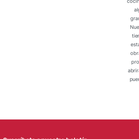
coci
al
gra
Nue
tie
est
obr
pro
abrir
puer