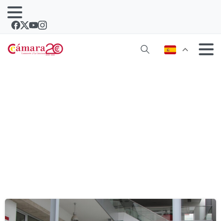
Etiqueta:
aprendeafinanciarte