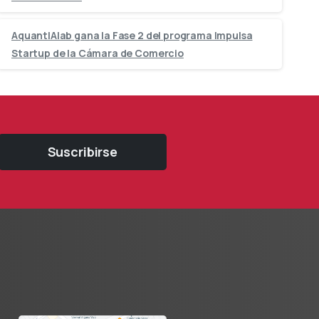
AquantIAlab gana la Fase 2 del programa Impulsa
Startup de la Cámara de Comercio
Suscribirse