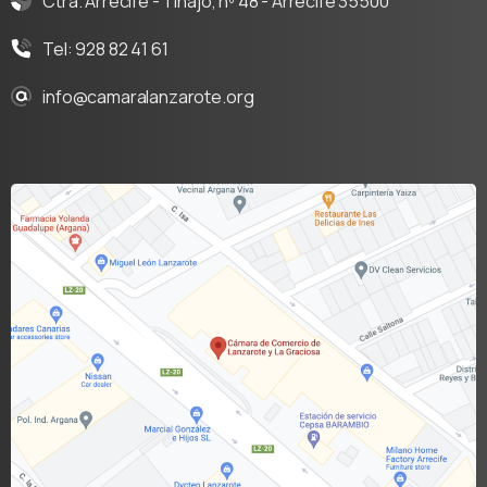
Ctra. Arrecife - Tinajo, nº 48 - Arrecife 35500
Tel: 928 82 41 61
info@camaralanzarote.org