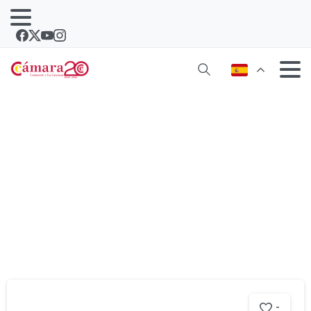
Etiqueta:
drone
-