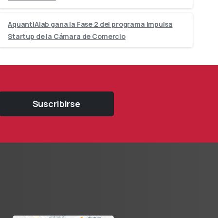
AquantIAlab gana la Fase 2 del programa Impulsa
Startup de la Cámara de Comercio
Suscribirse