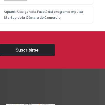
AquantIAlab gana la Fase 2 del programa Impulsa
Startup de la Cámara de Comercio
Suscribirse