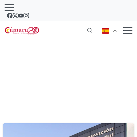
Etiqueta:
puchades