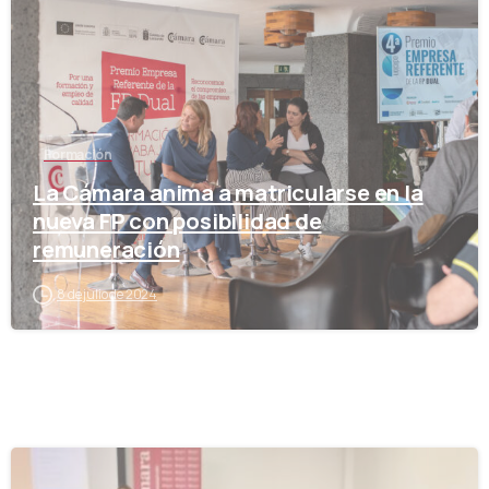
Formación
La Cámara anima a matricularse en la
nueva FP con posibilidad de
remuneración
8 de julio de 2024
-