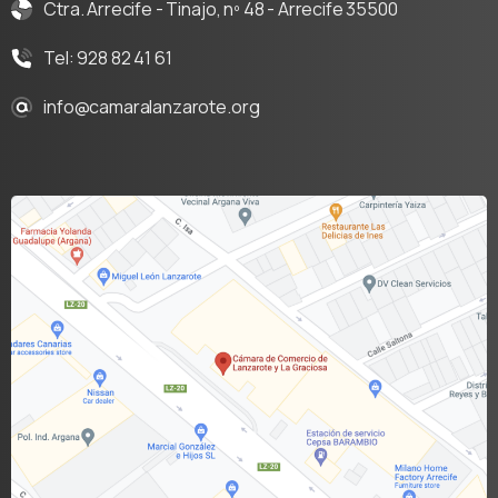
Ctra. Arrecife - Tinajo, nº 48 - Arrecife 35500
Tel: 928 82 41 61
info@camaralanzarote.org