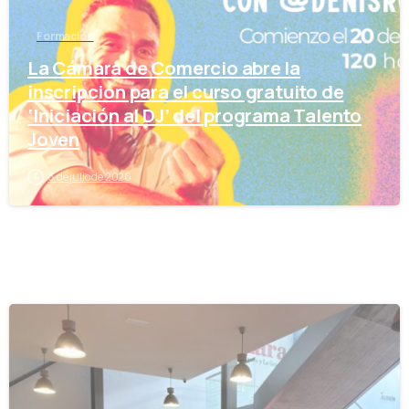
Formación
La Cámara de Comercio abre la
inscripción para el curso gratuito de
‘Iniciación al DJ’ del programa Talento
Joven
8 de julio de 2026
-