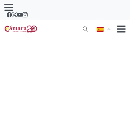
El Cabildo y la Cámara de Comercio
de Lanzarote solicitan una reunión
urgente con la empresa que gestiona
la torre de control del aeropuerto
César Manrique