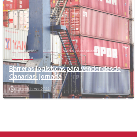
Digitalización
Puerto
Puerto y aeropuerto
Transporte
Barreras logísticas para vender desde
Canarias: jornada
11 de octubre de 2022