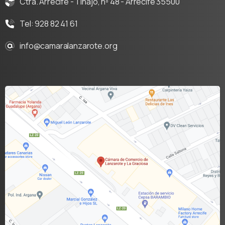
Ctra. Arrecife - Tinajo, nº 48 - Arrecife 35500
Tel: 928 82 41 61
info@camaralanzarote.org