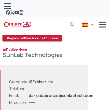
Regresar al Directorio de Empresas
#ExViverista
SunLab
Technologies
Categoría:
#ExViverista
Teléfono:
------
Email:
dario.dabronzo@sunlabtech.com
Dirección:
------