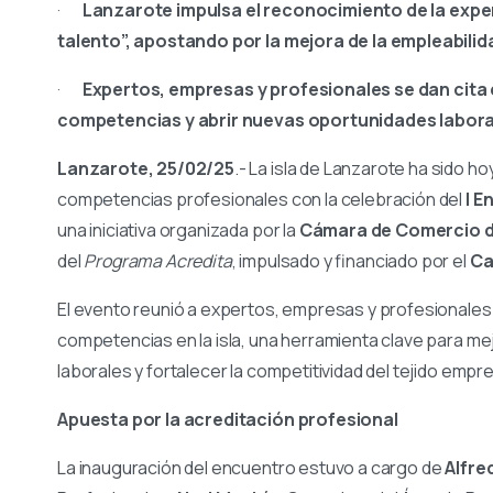
·
Lanzarote impulsa el reconocimiento de la exper
talento”, apostando por la mejora de la empleabilid
·
Expertos, empresas y profesionales se dan cita 
competencias y abrir nuevas oportunidades laborale
Lanzarote, 25/02/25
.- La isla de Lanzarote ha sido h
competencias profesionales con la celebración del
I E
una iniciativa organizada por la
Cámara de Comercio d
del
Programa Acredita
, impulsado y financiado por el
Ca
El evento reunió a expertos, empresas y profesionales 
competencias en la isla, una herramienta clave para me
laborales y fortalecer la competitividad del tejido empre
Apuesta por la acreditación profesional
La inauguración del encuentro estuvo a cargo de
Alfre