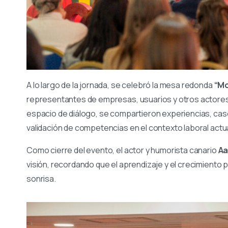
A lo largo de la jornada, se celebró la mesa redonda
“Mo
representantes de empresas, usuarios y otros actores 
espacio de diálogo, se compartieron experiencias, casos
validación de competencias en el contexto laboral actua
Como cierre del evento, el actor y humorista canario
A
visión, recordando que el aprendizaje y el crecimient
sonrisa.