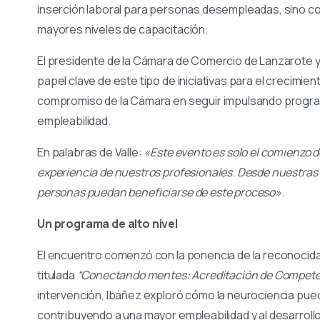
inserción laboral para personas desempleadas, sino como
mayores niveles de capacitación.
El presidente de la Cámara de Comercio de Lanzarote y
papel clave de este tipo de iniciativas para el crecimiento
compromiso de la Cámara en seguir impulsando program
empleabilidad.
En palabras de Valle:
«Este evento es solo el comienzo de
experiencia de nuestros profesionales. Desde nuestras
personas puedan beneficiarse de este proceso»
.
Un programa de alto nivel
El encuentro comenzó con la ponencia de la reconocida
titulada
“Conectando mentes: Acreditación de Competenc
intervención, Ibáñez exploró cómo la neurociencia puede
contribuyendo a una mayor empleabilidad y al desarrollo