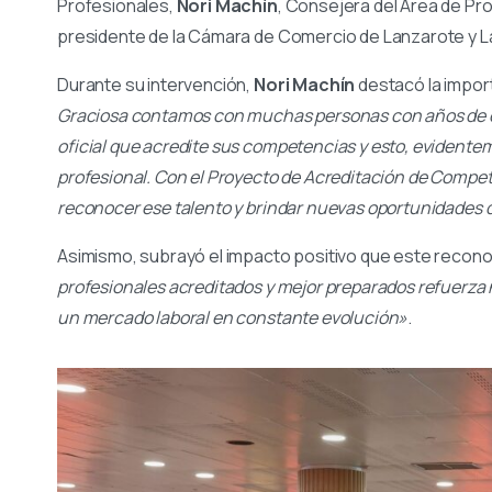
Profesionales,
Nori Machín
, Consejera del Área de Pr
presidente de la Cámara de Comercio de Lanzarote y L
Durante su intervención,
Nori Machín
destacó la import
Graciosa contamos con muchas personas con años de exp
oficial que acredite sus competencias y esto, evidentem
profesional. Con el Proyecto de Acreditación de Compe
reconocer ese talento y brindar nuevas oportunidades 
Asimismo, subrayó el impacto positivo que este reconoci
profesionales acreditados y mejor preparados refuerza n
un mercado laboral en constante evolución»
.