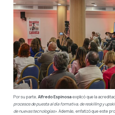
Por su parte,
Alfredo Espinosa
explicó que la acredit
procesos de puesta al día formativa, de reskilling y ups
de nuevas tecnologías»
. Además, enfatizó que este p