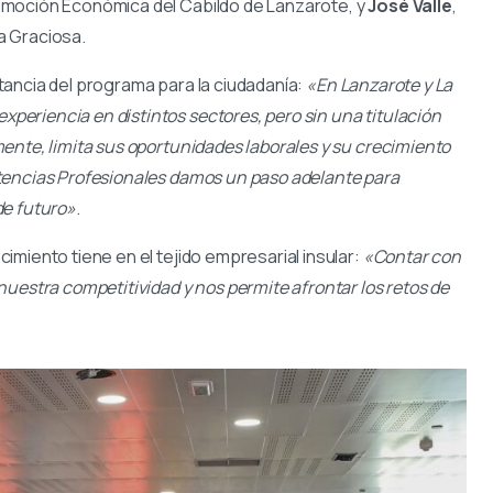
omoción Económica del Cabildo de Lanzarote, y
José Valle
,
a Graciosa.
ancia del programa para la ciudadanía:
«En Lanzarote y La
eriencia en distintos sectores, pero sin una titulación
ente, limita sus oportunidades laborales y su crecimiento
tencias Profesionales damos un paso adelante para
de futuro»
.
miento tiene en el tejido empresarial insular:
«Contar con
uestra competitividad y nos permite afrontar los retos de