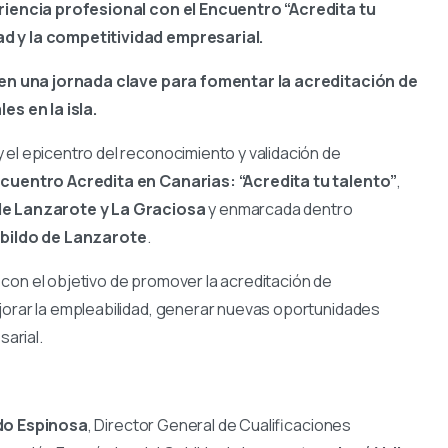
iencia profesional con el Encuentro “Acredita tu
ad y la competitividad empresarial.
en una jornada clave para fomentar la acreditación de
s en la isla.
oy el epicentro del reconocimiento y validación de
ncuentro Acredita en Canarias: “Acredita tu talento”
,
e Lanzarote y La Graciosa
y enmarcada dentro
bildo de Lanzarote
.
con el objetivo de promover la acreditación de
jorar la empleabilidad, generar nuevas oportunidades
sarial.
do Espinosa
, Director General de Cualificaciones