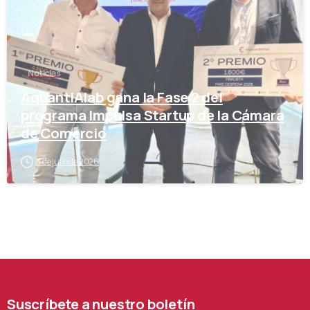
Noticias
AquantIAlab gana la Fase 2 del
programa Impulsa Startup de la Cámara
de Comercio
3 de julio de 2026
Suscríbete
a
nuestro
boletín