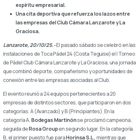
espíritu empresarial.
Una cita deportiva que refuerza los lazos entre
las empresas del Club Cámara Lanzarote y La
Graciosa.
Lanzarote, 20/10/25.-
El pasado sábado se celebró en las
instalaciones de Toca Pádel 24 (Costa Teguise) el I Torneo
de Pádel Club Cámara Lanzarote y La Graciosa, una jornada
que combinó deporte, compañerismo y oportunidades de
conexión entre las empresas asociadas al Club.
El evento reunió a 24 equipos pertenecientes a 20
empresas de distintos sectores, que participaron en dos
categorías: A (Avanzado) y B (Principiantes). En la
categoría A,
Bodegas Martinón
se proclamó campeona,
seguida de
Rosa Group
en segundo lugar. En la categoría
B, el primer puesto fue para
Horinsa S.L.
, mientras que