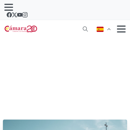
Éxito del I Torneo de Pádel Club
Cámara Lanzarote y La Graciosa