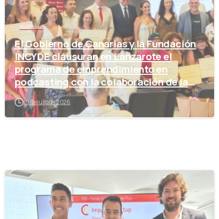
Noticias
El Gobierno de Canarias y la Fundación
INCYDE clausuran en Lanzarote el
programa de emprendimiento en
podcasting con la colaboración de la
Cámara de Comercio
9 de julio de 2026
-