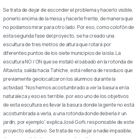
Se trata de dejar de esconder el problema y hacerlo visible,
ponerlo encima de la mesa y hacerle frente, de manera que
no podamos mirar para otro lado. Por eso, como colofón de
esta segunda fase del proyecto, se ha creado una
escultura de tres metros de altura que rotará por
diferentes puntos de los siete municipios de la isla. La
escultura NO / ON que se instaló el sábado en la rotonda de
Altavista, salida hacia Tahíche, está rellena de residuos que
previamente geolocalizaron los alumnos durante la
actividad. “Nos hemos acostumbrado a ver la basura en la
naturaleza y eso es terrible, por eso uno de los objetivos
de esta escultura es llevar la basura donde la gente no está
acostumbrada a verla, a una rotonda donde debería ir un
jardín, por ejemplo”, explica José Goñi, responsable de este
proyecto educativo. Se trata de no dejar a nadie impasible,