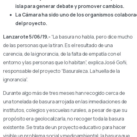
isla para generar debate y promover cambios.
La Cámara ha sido uno de los organismos colabor
del proyecto.
Lanzarote 5/06/19.-
“La basura no habla, pero dice mucho
de las personas que la tiran. Es el resultado de una
carencia, de la ignorancia, de la falta de empatía con el
entorno y las personas que lo habitan”, explica José Goñi,
responsable del proyecto “Basuraleza. La huella de la
ignorancia”.
Durante algo más de tres meses han recogido cerca de
una tonelada de basura arrojada en las inmediaciones de
institutos, colegios y escuelas rurales, a pesar de que su
propósito era geolocalizarla, no recoger toda la basura
existente. Se trata de un proyecto educativo para hacer
visible un problema social y medioambiental: la basura que