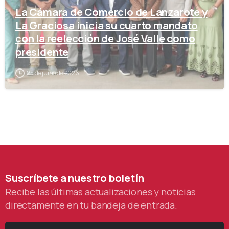
La Cámara de Comercio de Lanzarote y
La Graciosa inicia su cuarto mandato
con la reelección de José Valle como
presidente
25 de junio de 2026
Suscríbete
a
nuestro
boletín
Recibe las últimas actualizaciones y noticias
directamente en tu bandeja de entrada.