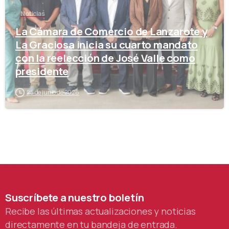
Noticias
La Cámara de Comercio de Lanzarote y
La Graciosa inicia su cuarto mandato
con la reelección de José Valle como
presidente
25 de junio de 2026
Suscríbete
a
nuestro
boletín
Recibe las últimas actualizaciones y noticias
directamente en tu bandeja de entrada.