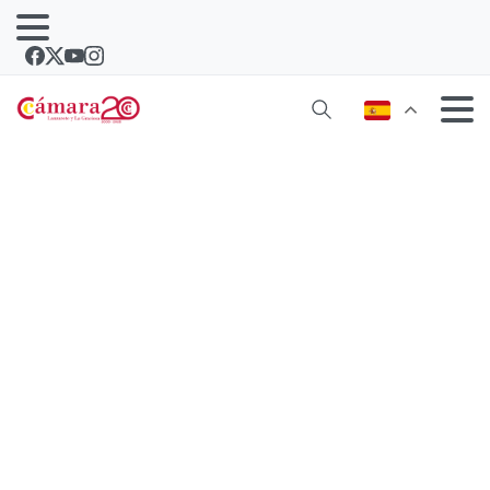
La Cámara de Comercio de Lanzarote
y La Graciosa acoge una jornada
sobre el impacto del sector del
videojuego como modelo de negocio
en Lanzarote