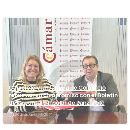
-
Economía
Institucional
Cajasiete y la Cámara de Comercio
renuevan su compromiso con el Boletín
de Coyuntura Insular de Lanzarote
30 de diciembre de 2024