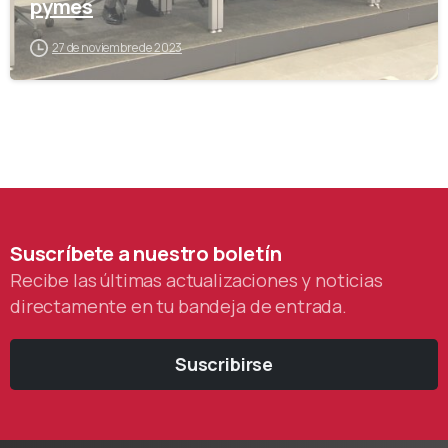
pymes
27 de noviembre de 2023
Suscríbete
a
nuestro
boletín
Recibe las últimas actualizaciones y noticias
directamente en tu bandeja de entrada.
Suscribirse