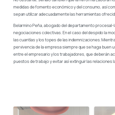
medidas de fomento económico y del consumo, así com
sepan utilizar adecuadamente las herramientas ofrecid
Belarmino Peña, abogado del departamento procesal-la
negociaciones colectivas. En el caso del despido la mo
las cuantías y los topes de las indemnizaciones. Mientr
pervivencia de la empresa siempre que se haga buen uso
entre el empresario y los trabajadores, que deberán a
puestos de trabajo y evitar así extinguir las relaciones l