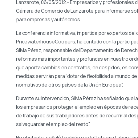
Lanzarote, 06/03/2012.- Empresarios y profesionales de
Cámara de Comercio de Lanzarote para informarse sob
para empresas y autónomos.
La conferencia informativa, impartida por expertos de
PricewaterhouseCoopers, ha contado con la participaci
Silvia Pérez, responsable del Departamento de Derecho
reformas más importantes y profundas en nuestro ordena
que aporta cambios en contratos, en despidos, en conv
medidas servirán para “dotar de flexibilidad al mundo d
normativas de otros países de la Unión Europea”.
Durante su intervención, Silvia Pérez ha señalado que l
los empresarios proteger el empleo en épocas de reces
de trabajo de sus trabajadores antes de recurrir al despi
salvaguardar el empleo del resto”.
No obstante, señaló también que la Reforma Laboral no 