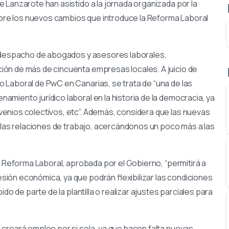
 Lanzarote han asistido a la jornada organizada por la
re los nuevos cambios que introduce la Reforma Laboral
l despacho de abogados y asesores laborales,
ón de más de cincuenta empresas locales. A juicio de
 Laboral de PwC en Canarias, se trata de “una de las
miento jurídico laboral en la historia de la democracia, ya
enios colectivos, etc”. Además, considera que las nuevas
e las relaciones de trabajo, acercándonos un poco más a las
a Reforma Laboral, aprobada por el Gobierno, “permitirá a
ión económica, ya que podrán flexibilizar las condiciones
do de parte de la plantilla o realizar ajustes parciales para
creará empleo por si sola, ya que hacen falta nuevas