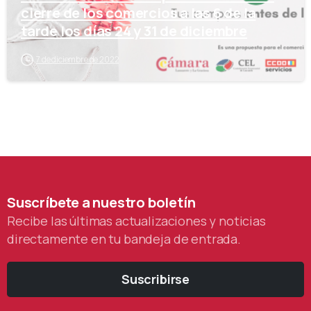
cierre de los comercios a las 6 de la
tarde los días 24 y 31 de diciembre
7 de diciembre de 2022
Suscríbete
a
nuestro
boletín
Recibe las últimas actualizaciones y noticias
directamente en tu bandeja de entrada.
Suscribirse