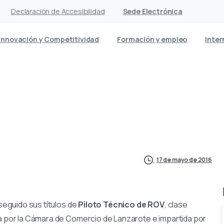
Declaración de Accesibilidad
Sede Electrónica
Innovación y Competitividad
Formación y empleo
Inter
moción de pilotos de ROV 
17 de mayo de 2016
eguido sus títulos de
Piloto Técnico de ROV
, clase
 por la Cámara de Comercio de Lanzarote e impartida por