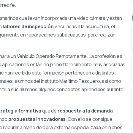
rrecife.
 submarinos que llevan incorporada una vídeo cámara y están
en
labores de inspección
vinculadas a la acuicultura, el
uimiento en reparaciones subacuáticas, para realizar
ominar a un Vehículo Operado Remotamente. La profesión es
s aplicaciones están en pleno florecimiento, muy asociadas
e han recibido esta formación pertenecen a distintos
ionales, alumnos del Instituto Marítimo Pesquero, así como
itir a sus alumnos algunos conceptos aprendidos durante
trategia formativa
que dé
respuesta a la demanda
endo
propuestas innovadoras
. Con ello se consigue
o recurrir a mano de obra externa especializada en nichos