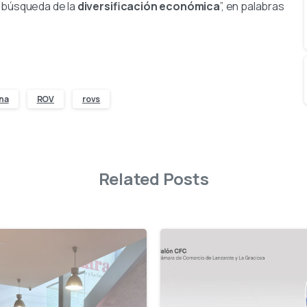
a búsqueda de la
diversificación económica
”, en palabras
na
ROV
rovs
Related Posts
-