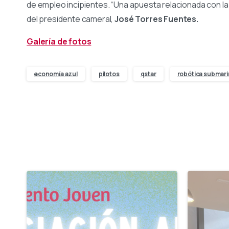
de empleo incipientes. “Una apuesta relacionada con l
del presidente cameral,
José Torres Fuentes.
Galería de fotos
economía azul
pilotos
qstar
robótica submari
-