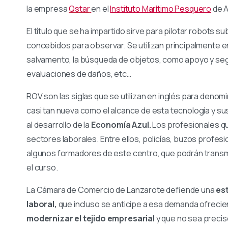
la empresa
Qstar
en el
Instituto Marítimo Pesquero
de A
El título que se ha impartido sirve para pilotar robots
concebidos para observar. Se utilizan principalmente 
salvamento, la búsqueda de objetos, como apoyo y seg
evaluaciones de daños, etc…
ROV son las siglas que se utilizan en inglés para den
casi tan nueva como el alcance de esta tecnología y su
al desarrollo de la
Economía Azul.
Los profesionales qu
sectores laborales. Entre ellos, policías, buzos profes
algunos formadores de este centro, que podrán transm
el curso.
La Cámara de Comercio de Lanzarote defiende una
es
laboral,
que incluso se anticipe a esa demanda ofreci
modernizar el tejido empresarial
y que no sea precis