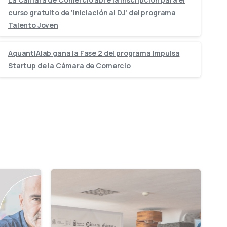
curso gratuito de ‘Iniciación al DJ’ del programa
Talento Joven
AquantIAlab gana la Fase 2 del programa Impulsa
Startup de la Cámara de Comercio
-
-