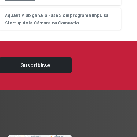
AquantIAlab gana la Fase 2 del programa Impulsa
Startup de la Cámara de Comercio
Suscribirse