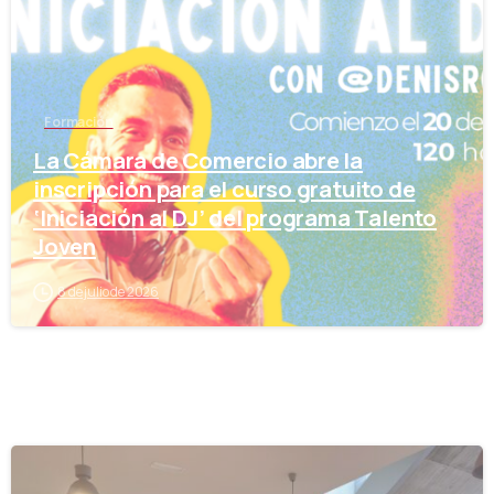
Formación
La Cámara de Comercio abre la
inscripción para el curso gratuito de
‘Iniciación al DJ’ del programa Talento
Joven
8 de julio de 2026
-