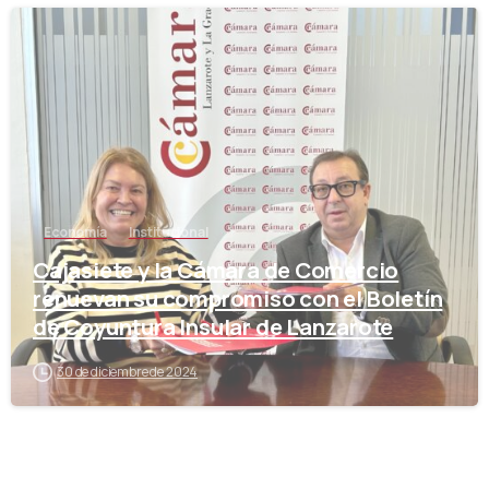
-
Economía
Institucional
Cajasiete y la Cámara de Comercio
renuevan su compromiso con el Boletín
de Coyuntura Insular de Lanzarote
30 de diciembre de 2024