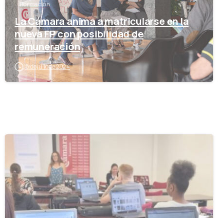
Formación
La Cámara anima a matricularse en la
nueva FP con posibilidad de
remuneración
8 de julio de 2024
-