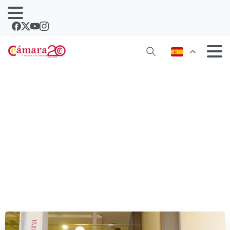
Cámara y Cabildo clausuran el
programa de empleo juvenil 2017