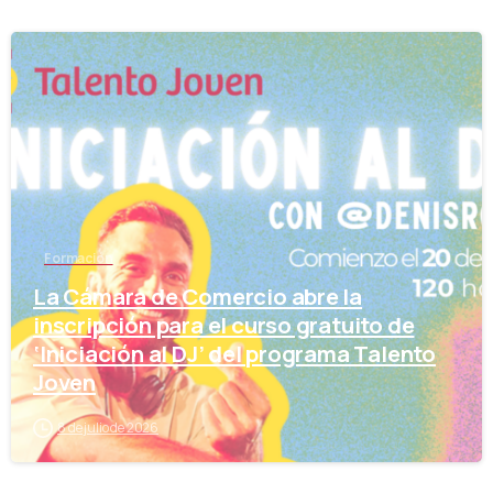
-
Formación
La Cámara de Comercio abre la
inscripción para el curso gratuito de
‘Iniciación al DJ’ del programa Talento
Joven
8 de julio de 2026