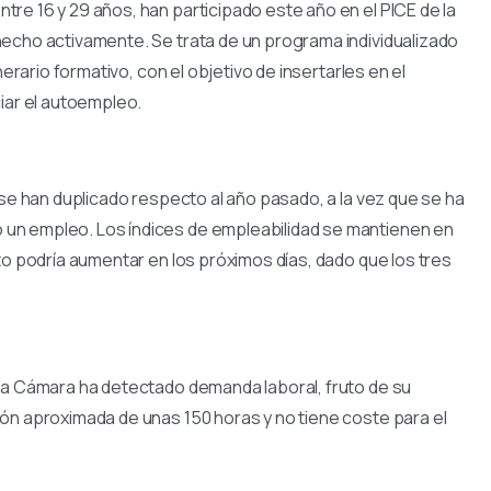
tre 16 y 29 años, han participado este año en el PICE de la
hecho activamente. Se trata de un programa individualizado
nerario formativo, con el objetivo de insertarles en el
iar el autoempleo.
 se han duplicado respecto al año pasado, a la vez que se ha
un empleo. Los índices de empleabilidad se mantienen en
to podría aumentar en los próximos días, dado que los tres
 la Cámara ha detectado demanda laboral, fruto de su
ón aproximada de unas 150 horas y no tiene coste para el