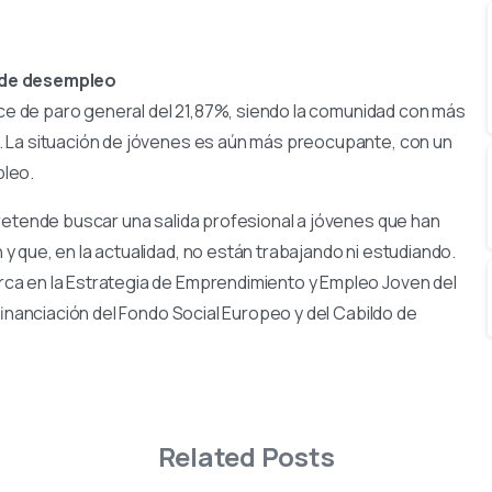
n de desempleo
ice de paro general del 21,87%, siendo la comunidad con más
. La situación de jóvenes es aún más preocupante, con un
pleo.
pretende buscar una salida profesional a jóvenes que han
 que, en la actualidad, no están trabajando ni estudiando.
ca en la Estrategia de Emprendimiento y Empleo Joven del
financiación del Fondo Social Europeo y del Cabildo de
Related Posts