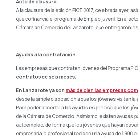
Acto de clausura
A la clausura de la edición PICE 2017, celebrada ayer, a
que cofinancia el programa de Empleo juvenil. En el act
Cámara de Comercio de Lanzarote, que entregaron los di
Ayudas a la contratación
Las empresas que contraten jóvenes del Programa PIC
contratos de seis meses.
En Lanzarote ya son
más de
cien las empresas com
desde la simple disposición a que los jóvenes visiten l
Para poder acceder a las ayudas es preciso que los jóv
de la Cámara de Comercio. Asimismo, existen ayudas p
autoempleo, de forma que los jóvenes que hayan pasad
empresarial o profesional reciben una ayuda de 1.800 e