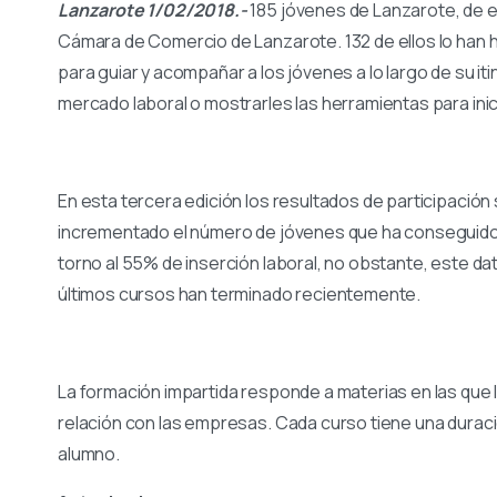
Lanzarote 1/02/2018.-
185 jóvenes de Lanzarote, de en
Cámara de Comercio de Lanzarote. 132 de ellos lo han 
para guiar y acompañar a los jóvenes a lo largo de su iti
mercado laboral o mostrarles las herramientas para inic
En esta tercera edición los resultados de participación
incrementado el número de jóvenes que ha conseguido 
torno al 55% de inserción laboral, no obstante, este da
últimos cursos han terminado recientemente.
La formación impartida responde a materias en las que
relación con las empresas. Cada curso tiene una duraci
alumno.