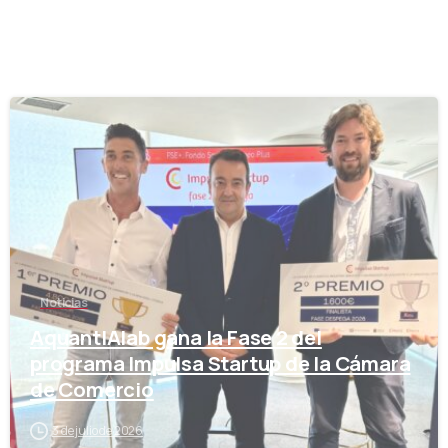
-
Noticias
AquantIAlab gana la Fase 2 del
programa Impulsa Startup de la Cámara
de Comercio
3 de julio de 2026