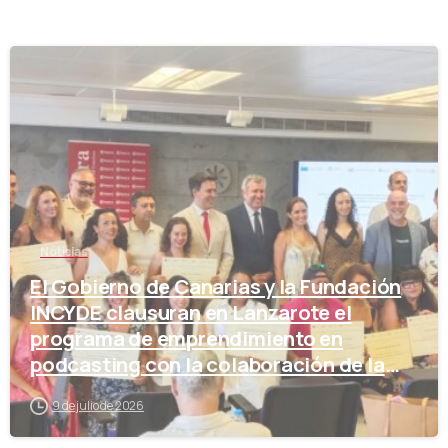
-
Noticias
El Gobierno de Canarias y la Fundación
INCYDE clausuran en Lanzarote el
programa de emprendimiento en
podcasting con la colaboración de la
Cámara de Comercio
9 de julio de 2026