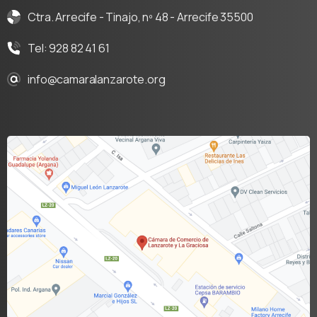
Ctra. Arrecife - Tinajo, nº 48 - Arrecife 35500
Tel: 928 82 41 61
info@camaralanzarote.org