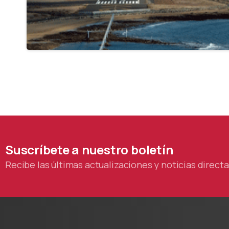
-
Suscríbete
a
nuestro
boletín
Recibe las últimas actualizaciones y noticias direc