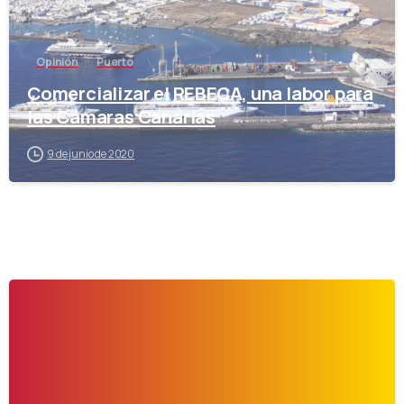
Opinión
Puerto
Comercializar el REBECA, una labor para
las Cámaras Canarias
9 de junio de 2020
-