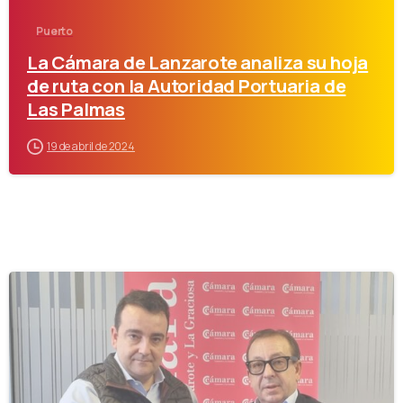
Puerto
La Cámara de Lanzarote analiza su hoja
de ruta con la Autoridad Portuaria de
Las Palmas
19 de abril de 2024
-