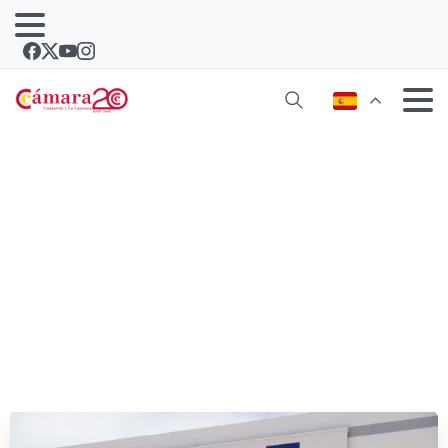
El brexit encarecerá la cesta de la
compra en Lanzarote