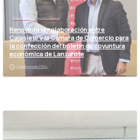
Economía
Institucional
Renovada la colaboración entre
Cajasiete y la Cámara de Comercio para
la confección del boletín de coyuntura
económica de Lanzarote
9 de enero de 2024
-