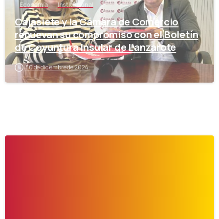
Economía
Institucional
Cajasiete y la Cámara de Comercio
renuevan su compromiso con el Boletín
de Coyuntura Insular de Lanzarote
30 de diciembre de 2024
-